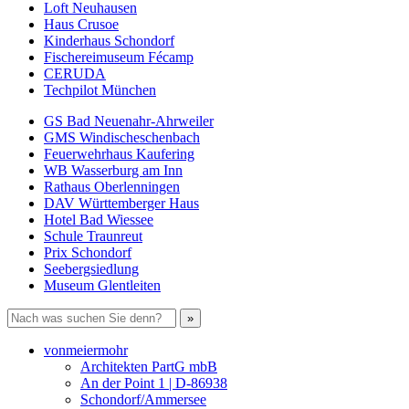
Loft Neuhausen
Haus Crusoe
Kinderhaus Schondorf
Fischereimuseum Fécamp
CERUDA
Techpilot München
GS Bad Neuenahr-Ahrweiler
GMS Windischeschenbach
Feuerwehrhaus Kaufering
WB Wasserburg am Inn
Rathaus Oberlenningen
DAV Württemberger Haus
Hotel Bad Wiessee
Schule Traunreut
Prix Schondorf
Seebergsiedlung
Museum Glentleiten
vonmeiermohr
Architekten PartG mbB
An der Point 1 | D-86938
Schondorf/Ammersee