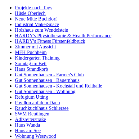
Projekte nach Tags
Hüsle Oberlech
Neue Mitte Buchdorf
Industrial MakerSpace
Holzhaus zum Wendelstein
HARDY's Physiotherapie & Health Performance
HARDY's Fitness Fürstenfeldbruck
Zimmer mit Aussicht
MFH Puchheim
Kindergarten Thaining
Sonntag im Bett
Haus Strandkorb
Gut Sonnenhausen - Farmer's Club
Gut Sonnenhausen - Bauernhaus
Gut Sonnenhausen - Kochstall und Reithalle
Gut Sonnenhausen - Wohnung
Refugium Utting
Pavillon auf dem Dach
Rauchkuchlhaus Schliersee
SWM Reutlingen
Adlzreiterstraße
Haus Wanda
Haus am See
Wohnung Westwood