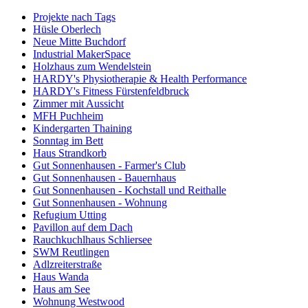
Projekte nach Tags
Hüsle Oberlech
Neue Mitte Buchdorf
Industrial MakerSpace
Holzhaus zum Wendelstein
HARDY's Physiotherapie & Health Performance
HARDY's Fitness Fürstenfeldbruck
Zimmer mit Aussicht
MFH Puchheim
Kindergarten Thaining
Sonntag im Bett
Haus Strandkorb
Gut Sonnenhausen - Farmer's Club
Gut Sonnenhausen - Bauernhaus
Gut Sonnenhausen - Kochstall und Reithalle
Gut Sonnenhausen - Wohnung
Refugium Utting
Pavillon auf dem Dach
Rauchkuchlhaus Schliersee
SWM Reutlingen
Adlzreiterstraße
Haus Wanda
Haus am See
Wohnung Westwood