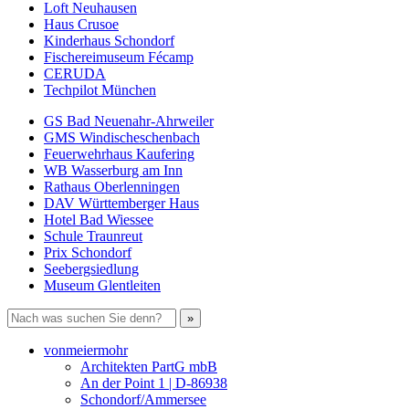
Loft Neuhausen
Haus Crusoe
Kinderhaus Schondorf
Fischereimuseum Fécamp
CERUDA
Techpilot München
GS Bad Neuenahr-Ahrweiler
GMS Windischeschenbach
Feuerwehrhaus Kaufering
WB Wasserburg am Inn
Rathaus Oberlenningen
DAV Württemberger Haus
Hotel Bad Wiessee
Schule Traunreut
Prix Schondorf
Seebergsiedlung
Museum Glentleiten
vonmeiermohr
Architekten PartG mbB
An der Point 1 | D-86938
Schondorf/Ammersee