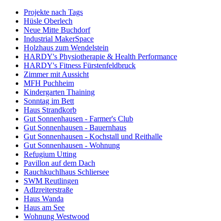
Projekte nach Tags
Hüsle Oberlech
Neue Mitte Buchdorf
Industrial MakerSpace
Holzhaus zum Wendelstein
HARDY's Physiotherapie & Health Performance
HARDY's Fitness Fürstenfeldbruck
Zimmer mit Aussicht
MFH Puchheim
Kindergarten Thaining
Sonntag im Bett
Haus Strandkorb
Gut Sonnenhausen - Farmer's Club
Gut Sonnenhausen - Bauernhaus
Gut Sonnenhausen - Kochstall und Reithalle
Gut Sonnenhausen - Wohnung
Refugium Utting
Pavillon auf dem Dach
Rauchkuchlhaus Schliersee
SWM Reutlingen
Adlzreiterstraße
Haus Wanda
Haus am See
Wohnung Westwood