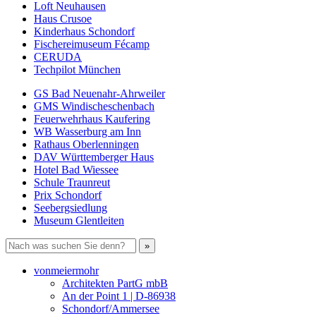
Loft Neuhausen
Haus Crusoe
Kinderhaus Schondorf
Fischereimuseum Fécamp
CERUDA
Techpilot München
GS Bad Neuenahr-Ahrweiler
GMS Windischeschenbach
Feuerwehrhaus Kaufering
WB Wasserburg am Inn
Rathaus Oberlenningen
DAV Württemberger Haus
Hotel Bad Wiessee
Schule Traunreut
Prix Schondorf
Seebergsiedlung
Museum Glentleiten
vonmeiermohr
Architekten PartG mbB
An der Point 1 | D-86938
Schondorf/Ammersee