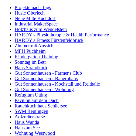
Projekte nach Tags
Hüsle Oberlech
Neue Mitte Buchdorf
Industrial MakerSpace
Holzhaus zum Wendelstein
HARDY's Physiotherapie & Health Performance
HARDY's Fitness Fürstenfeldbruck
Zimmer mit Aussicht
MFH Puchheim
Kindergarten Thaining
Sonntag im Bett
Haus Strandkorb
Gut Sonnenhausen - Farmer's Club
Gut Sonnenhausen - Bauernhaus
Gut Sonnenhausen - Kochstall und Reithalle
Gut Sonnenhausen - Wohnung
Refugium Utting
Pavillon auf dem Dach
Rauchkuchlhaus Schliersee
SWM Reutlingen
Adlzreiterstraße
Haus Wanda
Haus am See
Wohnung Westwood