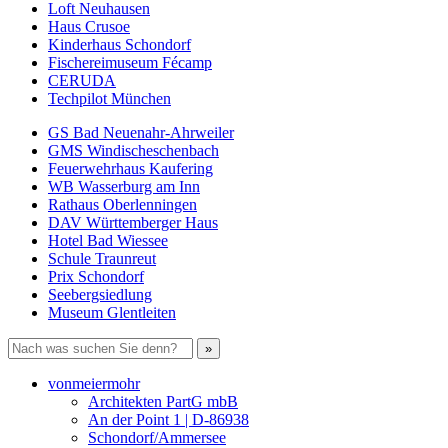
Loft Neuhausen
Haus Crusoe
Kinderhaus Schondorf
Fischereimuseum Fécamp
CERUDA
Techpilot München
GS Bad Neuenahr-Ahrweiler
GMS Windischeschenbach
Feuerwehrhaus Kaufering
WB Wasserburg am Inn
Rathaus Oberlenningen
DAV Württemberger Haus
Hotel Bad Wiessee
Schule Traunreut
Prix Schondorf
Seebergsiedlung
Museum Glentleiten
vonmeiermohr
Architekten PartG mbB
An der Point 1 | D-86938
Schondorf/Ammersee