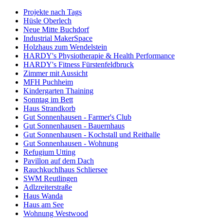
Projekte nach Tags
Hüsle Oberlech
Neue Mitte Buchdorf
Industrial MakerSpace
Holzhaus zum Wendelstein
HARDY's Physiotherapie & Health Performance
HARDY's Fitness Fürstenfeldbruck
Zimmer mit Aussicht
MFH Puchheim
Kindergarten Thaining
Sonntag im Bett
Haus Strandkorb
Gut Sonnenhausen - Farmer's Club
Gut Sonnenhausen - Bauernhaus
Gut Sonnenhausen - Kochstall und Reithalle
Gut Sonnenhausen - Wohnung
Refugium Utting
Pavillon auf dem Dach
Rauchkuchlhaus Schliersee
SWM Reutlingen
Adlzreiterstraße
Haus Wanda
Haus am See
Wohnung Westwood