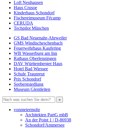
Loft Neuhausen
Haus Crusoe
Kinderhaus Schondorf
Fischereimuseum Fécamp
CERUDA
Techpilot München
GS Bad Neuenahr-Ahrweiler
GMS Windischeschenbach
Feuerwehrhaus Kaufering
WB Wasserburg am Inn
Rathaus Oberlenningen
DAV Württemberger Haus
Hotel Bad Wiessee
Schule Traunreut
Prix Schondorf
Seebergsiedlung
Museum Glentleiten
vonmeiermohr
Architekten PartG mbB
An der Point 1 | D-86938
Schondorf/Ammersee