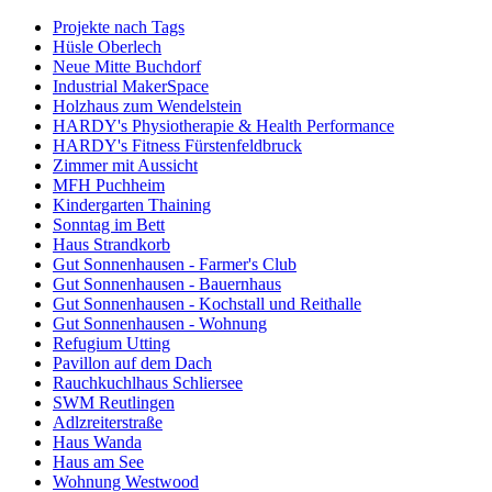
Projekte nach Tags
Hüsle Oberlech
Neue Mitte Buchdorf
Industrial MakerSpace
Holzhaus zum Wendelstein
HARDY's Physiotherapie & Health Performance
HARDY's Fitness Fürstenfeldbruck
Zimmer mit Aussicht
MFH Puchheim
Kindergarten Thaining
Sonntag im Bett
Haus Strandkorb
Gut Sonnenhausen - Farmer's Club
Gut Sonnenhausen - Bauernhaus
Gut Sonnenhausen - Kochstall und Reithalle
Gut Sonnenhausen - Wohnung
Refugium Utting
Pavillon auf dem Dach
Rauchkuchlhaus Schliersee
SWM Reutlingen
Adlzreiterstraße
Haus Wanda
Haus am See
Wohnung Westwood