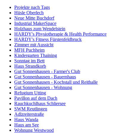
Projekte nach Tags
Hüsle Oberlech
Neue Mitte Buchdorf
Industrial MakerSpace
Holzhaus zum Wendelstein
HARDY's Physiotherapie & Health Performance
HARDY's Fitness Fürstenfeldbruck
Zimmer mit Aussicht
MFH Puchheim
Kindergarten Thaining
Sonntag im Bett
Haus Strandkorb
Gut Sonnenhausen - Farmer's Club
Gut Sonnenhausen - Bauernhaus
Gut Sonnenhausen - Kochstall und Reithalle
Gut Sonnenhausen - Wohnung
Refugium Utting
Pavillon auf dem Dach
Rauchkuchlhaus Schliersee
SWM Reutlingen
Adlzreiterstraße
Haus Wanda
Haus am See
Wohnung Westwood