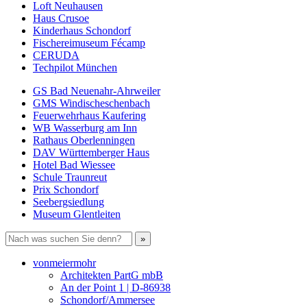
Loft Neuhausen
Haus Crusoe
Kinderhaus Schondorf
Fischereimuseum Fécamp
CERUDA
Techpilot München
GS Bad Neuenahr-Ahrweiler
GMS Windischeschenbach
Feuerwehrhaus Kaufering
WB Wasserburg am Inn
Rathaus Oberlenningen
DAV Württemberger Haus
Hotel Bad Wiessee
Schule Traunreut
Prix Schondorf
Seebergsiedlung
Museum Glentleiten
vonmeiermohr
Architekten PartG mbB
An der Point 1 | D-86938
Schondorf/Ammersee