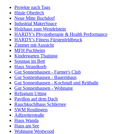
Projekte nach Tags
Hüsle Oberlech
Neue Mitte Buchdorf
Industrial MakerSpace
Holzhaus zum Wendelstein
HARDY's Physiotherapie & Health Performance
HARDY's Fitness Fürstenfeldbruck
Zimmer mit Aussicht
MFH Puchheim
Kindergarten Thaining
Sonntag im Bett
Haus Strandkorb
Gut Sonnenhausen - Farmer's Club
Gut Sonnenhausen - Bauernhaus
Gut Sonnenhausen - Kochstall und Reithalle
Gut Sonnenhausen - Wohnung
Refugium Utting
Pavillon auf dem Dach
Rauchkuchlhaus Schliersee
SWM Reutlingen
Adlzreiterstraße
Haus Wanda
Haus am See
Wohnung Westwood