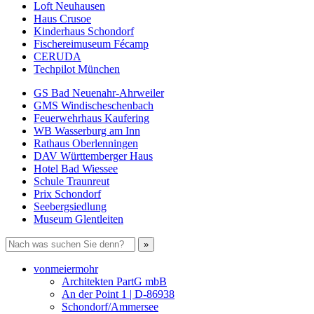
Loft Neuhausen
Haus Crusoe
Kinderhaus Schondorf
Fischereimuseum Fécamp
CERUDA
Techpilot München
GS Bad Neuenahr-Ahrweiler
GMS Windischeschenbach
Feuerwehrhaus Kaufering
WB Wasserburg am Inn
Rathaus Oberlenningen
DAV Württemberger Haus
Hotel Bad Wiessee
Schule Traunreut
Prix Schondorf
Seebergsiedlung
Museum Glentleiten
vonmeiermohr
Architekten PartG mbB
An der Point 1 | D-86938
Schondorf/Ammersee