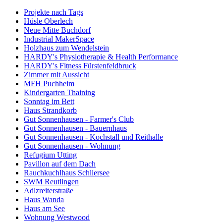
Projekte nach Tags
Hüsle Oberlech
Neue Mitte Buchdorf
Industrial MakerSpace
Holzhaus zum Wendelstein
HARDY's Physiotherapie & Health Performance
HARDY's Fitness Fürstenfeldbruck
Zimmer mit Aussicht
MFH Puchheim
Kindergarten Thaining
Sonntag im Bett
Haus Strandkorb
Gut Sonnenhausen - Farmer's Club
Gut Sonnenhausen - Bauernhaus
Gut Sonnenhausen - Kochstall und Reithalle
Gut Sonnenhausen - Wohnung
Refugium Utting
Pavillon auf dem Dach
Rauchkuchlhaus Schliersee
SWM Reutlingen
Adlzreiterstraße
Haus Wanda
Haus am See
Wohnung Westwood