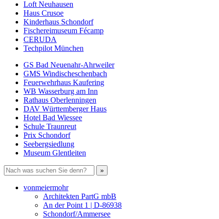
Loft Neuhausen
Haus Crusoe
Kinderhaus Schondorf
Fischereimuseum Fécamp
CERUDA
Techpilot München
GS Bad Neuenahr-Ahrweiler
GMS Windischeschenbach
Feuerwehrhaus Kaufering
WB Wasserburg am Inn
Rathaus Oberlenningen
DAV Württemberger Haus
Hotel Bad Wiessee
Schule Traunreut
Prix Schondorf
Seebergsiedlung
Museum Glentleiten
vonmeiermohr
Architekten PartG mbB
An der Point 1 | D-86938
Schondorf/Ammersee