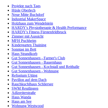
Projekte nach Tags
Hüsle Oberlech
Neue Mitte Buchdorf
Industrial MakerSpace
Holzhaus zum Wendelstein
HARDY's Physiotherapie & Health Performance
HARDY's Fitness Fürstenfeldbruck
Zimmer mit Aussicht
MFH Puchheim
Kindergarten Thaining
Sonntag im Bett
Haus Strandkorb
Gut Sonnenhausen - Farmer's Club
Gut Sonnenhausen - Bauernhaus
Gut Sonnenhausen - Kochstall und Reithalle
Gut Sonnenhausen - Wohnung
Refugium Utting
Pavillon auf dem Dach
Rauchkuchlhaus Schliersee
SWM Reutlingen
Adlzreiterstraße
Haus Wanda
Haus am See
Wohnung Westwood