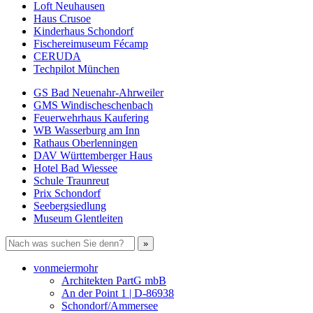
Loft Neuhausen
Haus Crusoe
Kinderhaus Schondorf
Fischereimuseum Fécamp
CERUDA
Techpilot München
GS Bad Neuenahr-Ahrweiler
GMS Windischeschenbach
Feuerwehrhaus Kaufering
WB Wasserburg am Inn
Rathaus Oberlenningen
DAV Württemberger Haus
Hotel Bad Wiessee
Schule Traunreut
Prix Schondorf
Seebergsiedlung
Museum Glentleiten
vonmeiermohr
Architekten PartG mbB
An der Point 1 | D-86938
Schondorf/Ammersee