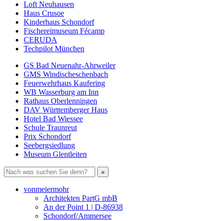
Loft Neuhausen
Haus Crusoe
Kinderhaus Schondorf
Fischereimuseum Fécamp
CERUDA
Techpilot München
GS Bad Neuenahr-Ahrweiler
GMS Windischeschenbach
Feuerwehrhaus Kaufering
WB Wasserburg am Inn
Rathaus Oberlenningen
DAV Württemberger Haus
Hotel Bad Wiessee
Schule Traunreut
Prix Schondorf
Seebergsiedlung
Museum Glentleiten
vonmeiermohr
Architekten PartG mbB
An der Point 1 | D-86938
Schondorf/Ammersee