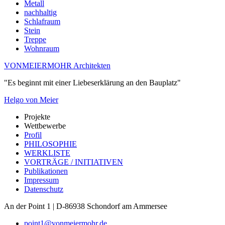
Metall
nachhaltig
Schlafraum
Stein
Treppe
Wohnraum
VONMEIERMOHR Architekten
"Es beginnt mit einer Liebeserklärung an den Bauplatz"
Helgo von Meier
Projekte
Wettbewerbe
Profil
PHILOSOPHIE
WERKLISTE
VORTRÄGE / INITIATIVEN
Publikationen
Impressum
Datenschutz
An der Point 1 | D-86938 Schondorf am Ammersee
point1@vonmeiermohr.de