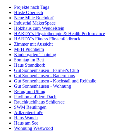
Projekte nach Tags
Hüsle Oberlech
Neue Mitte Buchdorf
Industrial MakerSpace
Holzhaus zum Wendelstein
HARDY's Physiotherapie & Health Performance
HARDY's Fitness Fürstenfeldbruck
Zimmer mit Aussicht
MFH Puchheim
Kindergarten Thaining
Sonntag im Bett
Haus Strandkorb
Gut Sonnenhausen - Farmer's Club
Gut Sonnenhausen - Bauernhaus
Gut Sonnenhausen - Kochstall und Reithalle
Gut Sonnenhausen - Wohnung
Refugium Utting
Pavillon auf dem Dach
Rauchkuchlhaus Schliersee
SWM Reutlingen
Adlzreiterstraße
Haus Wanda
Haus am See
Wohnung Westwood