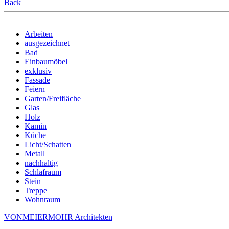
Back
Arbeiten
ausgezeichnet
Bad
Einbaumöbel
exklusiv
Fassade
Feiern
Garten/Freifläche
Glas
Holz
Kamin
Küche
Licht/Schatten
Metall
nachhaltig
Schlafraum
Stein
Treppe
Wohnraum
VONMEIERMOHR Architekten