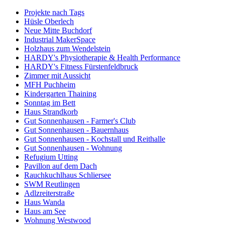
Projekte nach Tags
Hüsle Oberlech
Neue Mitte Buchdorf
Industrial MakerSpace
Holzhaus zum Wendelstein
HARDY's Physiotherapie & Health Performance
HARDY's Fitness Fürstenfeldbruck
Zimmer mit Aussicht
MFH Puchheim
Kindergarten Thaining
Sonntag im Bett
Haus Strandkorb
Gut Sonnenhausen - Farmer's Club
Gut Sonnenhausen - Bauernhaus
Gut Sonnenhausen - Kochstall und Reithalle
Gut Sonnenhausen - Wohnung
Refugium Utting
Pavillon auf dem Dach
Rauchkuchlhaus Schliersee
SWM Reutlingen
Adlzreiterstraße
Haus Wanda
Haus am See
Wohnung Westwood