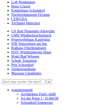
Loft Neuhausen
Haus Crusoe
Kinderhaus Schondorf
Fischereimuseum Fécamp
CERUDA
Techpilot München
GS Bad Neuenahr-Ahrweiler
GMS Windischeschenbach
Feuerwehrhaus Kaufering
WB Wasserburg am Inn
Rathaus Oberlenningen
DAV Württemberger Haus
Hotel Bad Wiessee
Schule Traunreut
Prix Schondorf
Seebergsiedlung
Museum Glentleiten
vonmeiermohr
Architekten PartG mbB
An der Point 1 | D-86938
Schondorf/Ammersee